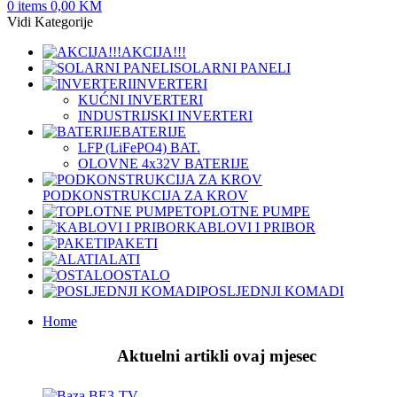
0
items
0,00
KM
Vidi Kategorije
AKCIJA!!!
SOLARNI PANELI
INVERTERI
KUĆNI INVERTERI
INDUSTRIJSKI INVERTERI
BATERIJE
LFP (LiFeРО4) BAT.
OLOVNE 4x32V BATERIJE
PODKONSTRUKCIJA ZA KROV
TOPLOTNE PUMPE
KABLOVI I PRIBOR
PAKETI
ALATI
OSTALO
POSLJEDNJI KOMADI
Home
Aktuelni artikli ovaj mjesec