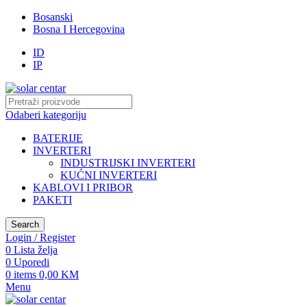
Bosanski
Bosna I Hercegovina
ID
IP
Odaberi kategoriju
BATERIJE
INVERTERI
INDUSTRIJSKI INVERTERI
KUĆNI INVERTERI
KABLOVI I PRIBOR
PAKETI
Search
Login / Register
0
Lista želja
0
Uporedi
0
items
0,00
KM
Menu